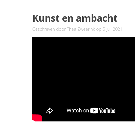
Kunst en ambacht
Geschreven door
Thea Zweerink
op
5 juli 2021
.