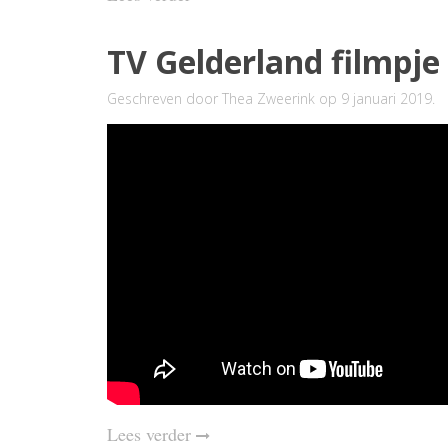
TV Gelderland filmp
Geschreven door
Thea Zweerink
op
9 januari 2019
.
Lees verder