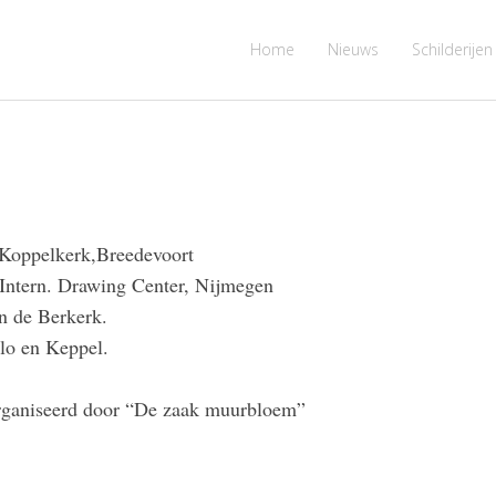
Home
Nieuws
Schilderije
” Koppelkerk,Breedevoort
Intern. Drawing Center, Nijmegen
in de Berkerk.
lo en Keppel.
eorganiseerd door “De zaak muurbloem”