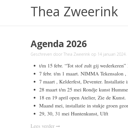
Thea Zweerink
Agenda 2026
Geschreven door
Thea Zweerink
op
14 januari 2024
.
t/m 15 febr. “Tot stof zult gij wederkeren
7 febr. t/m 1 maart. NIMMA Tekensalon , 
7 maart , Kelderfest, Deventer. Installatie 
28 maart t/m 25 mei Rondje kunst Humme
18 en 19 april open Atelier, Zie de Kunst.
Maand mei, installatie in stukje groen g
29, 30, 31 mei Huntenkunst, Ulft
Lees verder