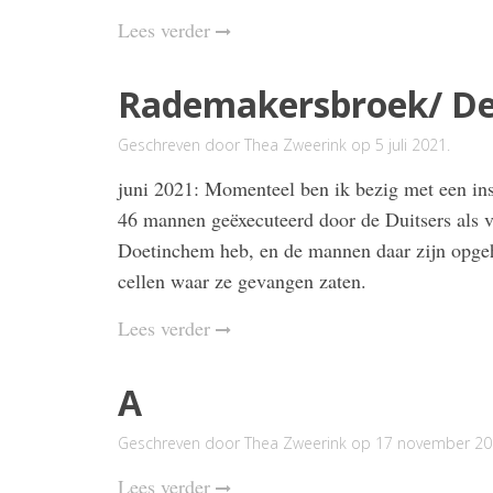
Lees verder
Rademakersbroek/ De
Geschreven door
Thea Zweerink
op
5 juli 2021
.
juni 2021: Momenteel ben ik bezig met een ins
46 mannen geëxecuteerd door de Duitsers als v
Doetinchem heb, en de mannen daar zijn opgeha
cellen waar ze gevangen zaten.
Lees verder
A
Geschreven door
Thea Zweerink
op
17 november 20
Lees verder