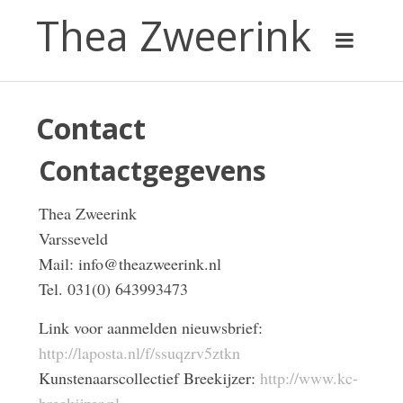
Thea Zweerink
Contact
Contactgegevens
Thea Zweerink
Varsseveld
Mail: info@theazweerink.nl
Tel. 031(0) 643993473
Link voor aanmelden nieuwsbrief:
http://laposta.nl/f/ssuqzrv5ztkn
Kunstenaarscollectief Breekijzer:
http://www.kc-